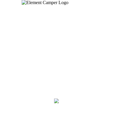
GEAR FOR
THE BOLD
ELEMENT CAMPER GMBH:
WIR SIND BALD MIT
UNSEREM SHOP ZURÜCK.
kontakt@element-camper.de
Löbtauer Straße 71
01159 Dresden